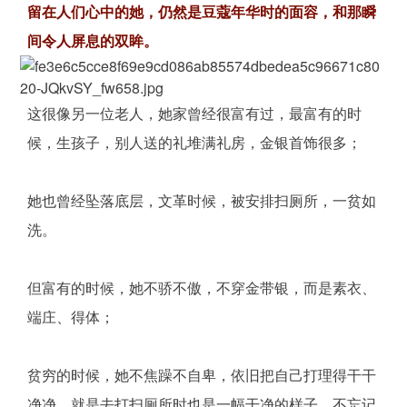
留在人们心中的她，仍然是豆蔻年华时的面容，和那瞬
间令人屏息的双眸。
这很像另一位老人，她家曾经很富有过，最富有的时
候，生孩子，别人送的礼堆满礼房，金银首饰很多；
她也曾经坠落底层，文革时候，被安排扫厕所，一贫如
洗。
但富有的时候，她不骄不傲，不穿金带银，而是素衣、
端庄、得体；
贫穷的时候，她不焦躁不自卑，依旧把自己打理得干干
净净，就是去打扫厕所时也是一幅干净的样子，不忘记