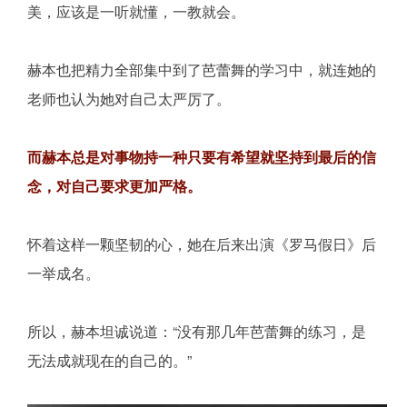
美，应该是一听就懂，一教就会。
赫本也把精力全部集中到了芭蕾舞的学习中，就连她的
老师也认为她对自己太严厉了。
而赫本总是对事物持一种只要有希望就坚持到最后的信
念，对自己要求更加严格。
怀着这样一颗坚韧的心，她在后来出演《罗马假日》后
一举成名。
所以，
赫本坦诚说道：“没有那几年芭蕾舞的练习，是
无法成就现在的自己的。”