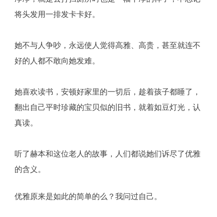
将头发用一排发卡卡好。
她不与人争吵，永远使人觉得高雅、高贵，甚至就连不
好的人都不敢向她发难。
她喜欢读书，安顿好家里的一切后，趁着孩子都睡了，
翻出自己平时珍藏的宝贝似的旧书，就着如豆灯光，认
真读。
听了赫本和这位老人的故事，人们都说她们诉尽了优雅
的含义。
优雅原来是如此的简单的么？我问过自己。